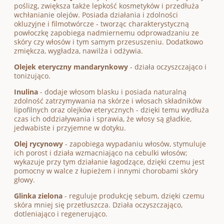
poślizg, zwiększa także lepkość kosmetyków i przedłuża
wchłanianie olejów. Posiada działania i zdolności
okluzyjne i filmotwórcze - tworząc charakterystyczną
powłoczkę zapobiega nadmiernemu odprowadzaniu ze
skóry czy włosów i tym samym przesuszeniu. Dodatkowo
zmiękcza, wygładza, nawilża i odżywia.
Olejek eteryczny mandarynkowy
- działa oczyszczająco i
tonizująco.
Inulina
- dodaje włosom blasku i posiada naturalną
zdolność zatrzymywania na skórze i włosach składników
lipofilnych oraz olejków eterycznych - dzięki temu wydłuża
czas ich oddziaływania i sprawia, że włosy są gładkie,
jedwabiste i przyjemne w dotyku.
Olej rycynowy
- zapobiega wypadaniu włosów, stymuluje
ich porost i działa wzmacniająco na cebulki włosów;
wykazuje przy tym działanie łagodzące, dzięki czemu jest
pomocny w walce z łupieżem i innymi chorobami skóry
głowy.
Glinka zielona
- reguluje produkcję sebum, dzięki czemu
skóra mniej się przetłuszcza. Działa oczyszczająco,
dotleniająco i regenerująco.