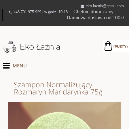
eko.laznia@gmail.com
Chętnie doradzamy
+48 791 975 929 | w godz. 10-18
Darmowa dostawa od 100zł
(PUSTY)
Szampon Normalizujący
Rozmaryn Mandarynka 75g