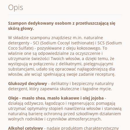
Opis
Szampon dedykowany osobom z przetłuszczającą się
skórą głowy.
W składzie szamponu znajdziesz m.in. naturalne
detergenty - SCI (Sodium Cocoyl Isethionate) i SCS (Sodium
Coco Sulfate) - pozyskiwane z oleju kokosowego. To
właśnie one są odpowiedzialne za oczyszczenie i
utrzymanie świeżości Twoich włosów, a dzięki temu, że
występują w połączeniu z delikatnymi, pielęgnującymi
substancjami, udało się opracować najłagodniejszą dla
włosów, ale wciąż spełniającą swoje zadanie recepturę.
Glukozyd decylowy
- delikatny i bezpieczny naturalny
detergent, który zapewnia skuteczne i łagodne mycie.
Oleje - masło shea, masło kakaowe i olej jojoba
-
działają odżywczo, łagodząco i regenerująco; pomagają
utrzymać optymalny stopień nawilżenia włosów i stanowią
naturalną barierę ochronną przed szkodliwym działaniem
wolnych rodników i czynników atmosferycznych.
Alkohol cetylowy
- nadaje produktom charakterystyczny