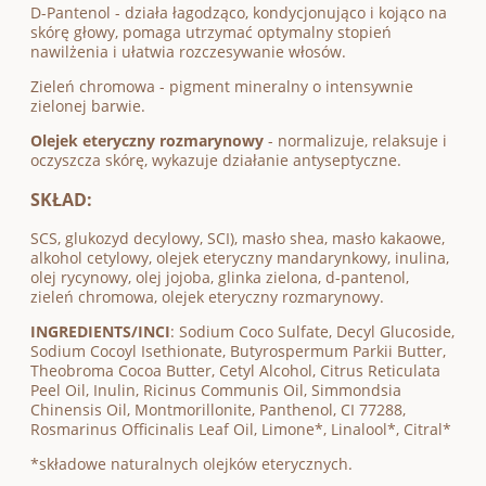
D-Pantenol - działa łagodząco, kondycjonująco i kojąco na
skórę głowy, pomaga utrzymać optymalny stopień
nawilżenia i ułatwia rozczesywanie włosów.
Zieleń chromowa - pigment mineralny o intensywnie
zielonej barwie.
Olejek eteryczny rozmarynowy
- normalizuje, relaksuje i
oczyszcza skórę, wykazuje działanie antyseptyczne.
SKŁAD:
SCS, glukozyd decylowy, SCI), masło shea, masło kakaowe,
alkohol cetylowy, olejek eteryczny mandarynkowy, inulina,
olej rycynowy, olej jojoba, glinka zielona, d-pantenol,
zieleń chromowa, olejek eteryczny rozmarynowy.
INGREDIENTS/INCI
: Sodium Coco Sulfate, Decyl Glucoside,
Sodium Cocoyl Isethionate, Butyrospermum Parkii Butter,
Theobroma Cocoa Butter, Cetyl Alcohol, Citrus Reticulata
Peel Oil, Inulin, Ricinus Communis Oil, Simmondsia
Chinensis Oil, Montmorillonite, Panthenol, CI 77288,
Rosmarinus Officinalis Leaf Oil, Limone*, Linalool*, Citral*
*składowe naturalnych olejków eterycznych.