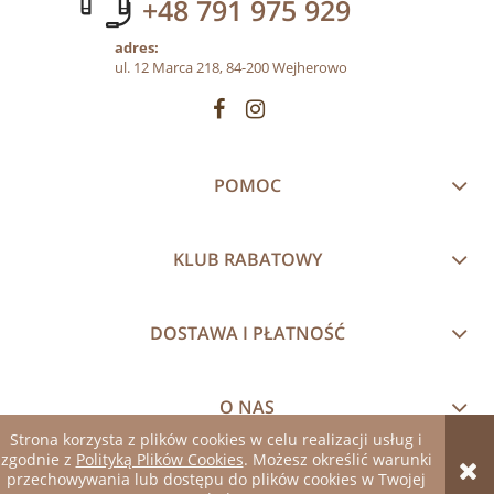
+48 791 975 929
adres:
ul. 12 Marca 218, 84-200 Wejherowo
POMOC
KLUB RABATOWY
DOSTAWA I PŁATNOŚĆ
O NAS
Strona korzysta z plików cookies w celu realizacji usług i
zgodnie z
Polityką Plików Cookies
. Możesz określić warunki
pokaż pełną wersję strony
przechowywania lub dostępu do plików cookies w Twojej