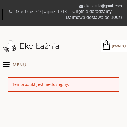
eko.laznia@gmail.com
Chętnie doradzamy
+48 791 975 929 | w godz. 10-18
Darmowa dostawa od 100zł
(PUSTY)
Ten produkt jest niedostępny.