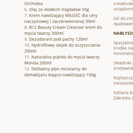
Orchidea
zrelaksow
urządzeni
Olej ze słodkich migdałów 50g
Krem nawilżający MIŁOŚĆ dla cery
Sól do zm
naczyniowej i zaczerwienionej 30ml
opakowani
B12 Beauty Cream Cleanser krem do
mycia twarzy 200ml
NABŁYSZ
Dezodorant pod pachy 120ml
Specjalni
Hydrofilowy olejek do oczyszczania
środka na
200ml
minimaliz
Naturalna pianka do mycia twarzy
Morela 200ml
Składniki
środowisk
Delikatny płyn micelarny do
demakijażu kojąco-nawilżający 100g
Najlepszy
nieskazit
Szklana b
Zakrętka 