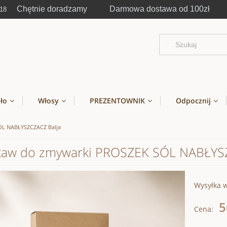
Chętnie doradzamy Darmowa dostawa od 100zł
-18
ało
Włosy
PREZENTOWNIK
Odpocznij
ÓL NABŁYSZCZACZ Balja
taw do zmywarki PROSZEK SÓL NABŁYS
Wysyłka 
5
Cena: