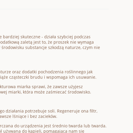
e bardziej skuteczne - działa szybciej podczas
odatkową zaletą jest to, że proszek nie wymaga
 środowisku substancje szkodzą naturze, czym nie
turze oraz dodatki pochodzenia roślinnego jak
 wiąże cząsteczki brudu i wspomaga ich usuwanie.
ekturowa miarka sprawi, że zawsze użyjesz
kowej miarki, która może zaśmiecać środowisko.
 działania potrzebuje soli. Regeneruje ona filtr,
awsze lśniące i bez zacieków.
rczana do urządzenia jest średnio twarda lub twarda.
ól używana do kąpieli, pomagająca nam się