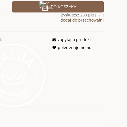
.
DO KOSZYKA
Zyskujesz
280
pkt [
?
]
dodaj do przechowalni
t:
zapytaj o produkt
poleć znajomemu