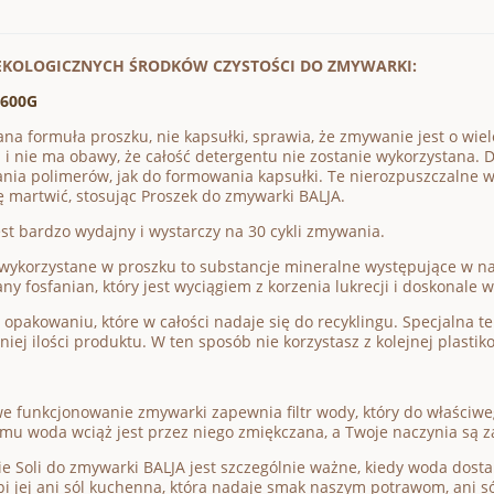
EKOLOGICZNYCH ŚRODKÓW CZYSTOŚCI DO ZMYWARKI:
 600G
na formuła proszku, nie kapsułki, sprawia, że zmywanie jest o wiel
i nie ma obawy, że całość detergentu nie zostanie wykorzystana. D
nia polimerów, jak do formowania kapsułki. Te nierozpuszczalne w
ę martwić, stosując Proszek do zmywarki BALJA.
est bardzo wydajny i wystarczy na 30 cykli zmywania.
 wykorzystane w proszku to substancje mineralne występujące w na
ny fosfanian, który jest wyciągiem z korzenia lukrecji i doskonale
 opakowaniu, które w całości nadaje się do recyklingu. Specjalna t
iej ilości produktu. W ten sposób nie korzystasz z kolejnej plasti
e funkcjonowanie zmywarki zapewnia filtr wody, który do właściwego
emu woda wciąż jest przez niego zmiękczana, a Twoje naczynia są z
e Soli do zmywarki BALJA jest szczególnie ważne, kiedy woda dosta
pi jej ani sól kuchenna, która nadaje smak naszym potrawom, ani s