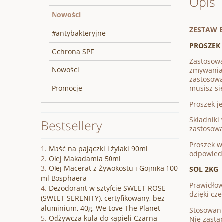
Opis
Nowości
ZESTAW 
#antybakteryjne
PROSZEK
Ochrona SPF
Zastosowa
Nowości
zmywania 
zastosowa
musisz si
Promocje
Proszek j
Składniki
Bestsellery
zastosowa
Proszek w
Maść na pajączki i żylaki 90ml
odpowiedn
Olej Makadamia 50ml
Olej Macerat z Żywokostu i Gojnika 100
SÓL 2KG
ml Bosphaera
Prawidłow
Dezodorant w sztyfcie SWEET ROSE
dzięki cz
(SWEET SERENITY), certyfikowany, bez
aluminium, 40g, We Love The Planet
Stosowani
Odżywcza kula do kąpieli Czarna
Nie zastą