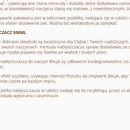
ać - zawierają one różne minerały i dodatki, które dodatkowo zanie
e, w konsekwencji naczynia staną się matowe, z nieestetycznymi, b
ywarki pakowana jest w tekturowe pudełko, nadające się w całości 
a ułatwi dozowanie soli. Można też wielokrotnie je zamykać.
CZACZ 500ML
e dobrane składniki są bezpieczne dla Ciebie i Twoich najbliższych
 swoich naczyniach. Formuła nabłyszczacza sprawi dodatkowo, że szk
uje ryzyko pojawia się śladów po wodzie i białych plam.
 nabłyszczacza do naczyń BALJA są całkowicie biodegradowalne, co 
o.
 efekt uzyskasz, używając również Proszku do zmywarki BALJA, aby T
elnie czyste po każdym myciu.
utelka nabłyszczacza w całości nadaje się do recyklingu, przez co 
została wykonana z aluminium.