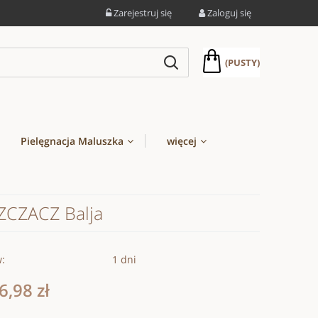
Zarejestruj się
Zaloguj się
(PUSTY)
Pielęgnacja Maluszka
więcej
ZCZACZ Balja
w:
1 dni
6,98 zł