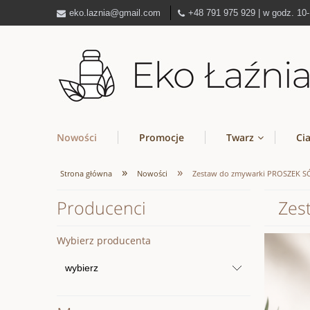
eko.laznia@gmail.com
+48 791 975 929 | w godz. 10
Nowości
Promocje
Twarz
Ci
»
»
Strona główna
Nowości
Zestaw do zmywarki PROSZEK S
Producenci
Zes
Wybierz producenta